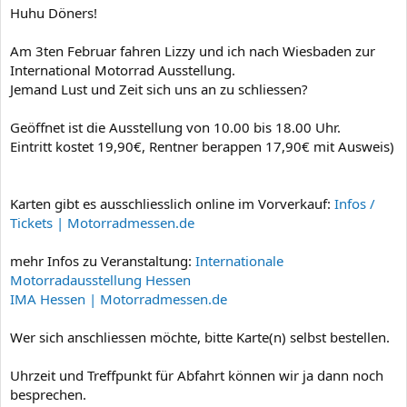
r
n
Huhu Döners!
d
g
e
s
Am 3ten Februar fahren Lizzy und ich nach Wiesbaden zur
s
d
International Motorrad Ausstellung.
T
a
Jemand Lust und Zeit sich uns an zu schliessen?
h
t
e
u
m
m
Geöffnet ist die Ausstellung von 10.00 bis 18.00 Uhr.
a
Eintritt kostet 19,90€, Rentner berappen 17,90€ mit Ausweis)
s
Karten gibt es ausschliesslich online im Vorverkauf:
Infos /
Tickets | Motorradmessen.de
mehr Infos zu Veranstaltung:
Internationale
Motorradausstellung Hessen
IMA Hessen | Motorradmessen.de
Wer sich anschliessen möchte, bitte Karte(n) selbst bestellen.
Uhrzeit und Treffpunkt für Abfahrt können wir ja dann noch
besprechen.