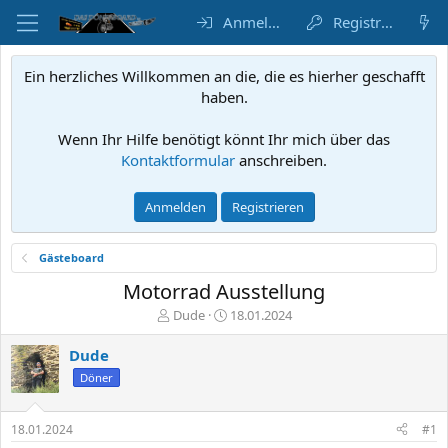
Anmelden
Registrieren
Ein herzliches Willkommen an die, die es hierher geschafft
haben.
Wenn Ihr Hilfe benötigt könnt Ihr mich über das
Kontaktformular
anschreiben.
Anmelden
Registrieren
Gästeboard
Motorrad Ausstellung
E
E
Dude
18.01.2024
r
r
s
s
Dude
t
t
Döner
e
e
l
l
l
l
18.01.2024
#1
e
u