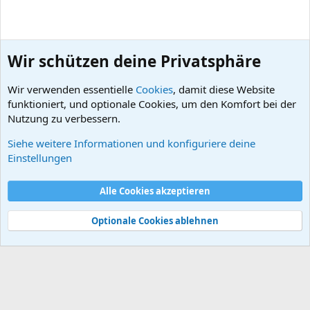
Wir schützen deine Privatsphäre
Wir verwenden essentielle
Cookies
, damit diese Website
funktioniert, und optionale Cookies, um den Komfort bei der
Nutzung zu verbessern.
Gästeboard
Siehe weitere Informationen und konfiguriere deine
Einstellungen
Cookies
DCM-Style
Deutsch (Döner)
Kontakt
Nutzungsbedingungen
Datenschutzerklärung
Hilfe
Alle Cookies akzeptieren
R
S
S
Optionale Cookies ablehnen
®
Community platform by XenForo
© 2010-2026 XenForo Ltd.
-
Unser Forum besteht seit
5909 Tagen
, also
16 Jahre
und
65 Tagen
.
F
e
e
d